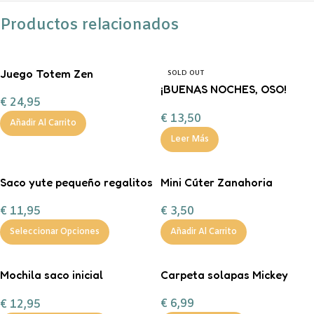
Productos relacionados
Juego Totem Zen
SOLD OUT
¡BUENAS NOCHES, OSO!
€
24,95
FERAN
€
13,50
Añadir Al Carrito
Leer Más
Saco yute pequeño regalitos
Mini Cúter Zanahoria
de Navidad
€
3,50
€
11,95
Añadir Al Carrito
Seleccionar Opciones
Mochila saco inicial
Carpeta solapas Mickey
personalizable
€
6,99
€
12,95