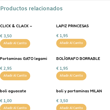
Productos relacionados
CLICK & CLACK –
LAPIZ PRINCESAS
BOLÍGRAFO BICOLOR
€
1,95
€
3,50
LLAMA
Añadir Al Carrito
Añadir Al Carrito
Portaminas GATO legami
BOLÍGRAFO BORRABLE
CONEJO LEGAMI
€
2,95
€
1,95
Añadir Al Carrito
Añadir Al Carrito
boli aguacate
boli y portaminas MILAN
€
1,00
€
3,50
Añadir Al Carrito
Añadir Al Carrito