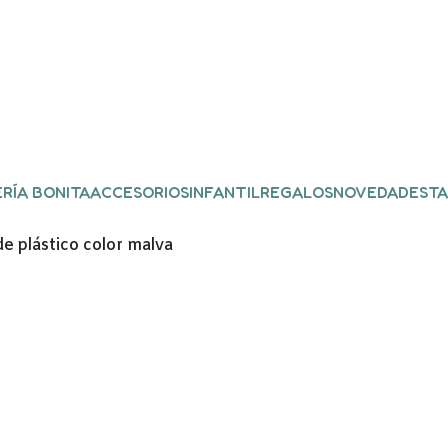
RÍA BONITA
ACCESORIOS
INFANTIL
REGALOS
NOVEDADES
TA
de plástico color malva