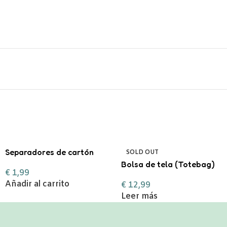
Separadores de cartón
SOLD OUT
tamaño A4 en color
Bolsa de tela (Totebag)
€
1,99
pastel.
Ana Marín
Añadir al carrito
€
12,99
Leer más