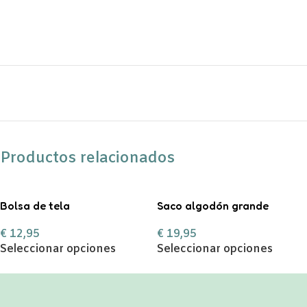
Productos relacionados
Bolsa de tela
Saco algodón grande
personalizable
“Entrega especial Reyes
€
12,95
€
19,95
Magos”
Seleccionar opciones
Seleccionar opciones