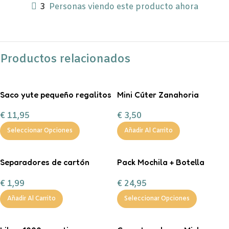
3
Personas viendo este producto ahora
Productos relacionados
Saco yute pequeño regalitos
Mini Cúter Zanahoria
de Navidad
€
3,50
€
11,95
Añadir Al Carrito
Seleccionar Opciones
Separadores de cartón
Pack Mochila + Botella
tamaño A4 en color pastel.
400ml inicial personalizable
€
1,99
€
24,95
Añadir Al Carrito
Seleccionar Opciones