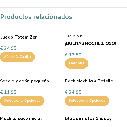
Productos relacionados
Juego Totem Zen
SOLD OUT
¡BUENAS NOCHES, OSO!
€
24,95
FERAN
€
13,50
Añadir Al Carrito
Leer Más
Saco algodón pequeño
Pack Mochila + Botella
“Entrega especial Reyes
400ml inicial personalizable
€
11,95
€
24,95
Magos”
Seleccionar Opciones
Seleccionar Opciones
Mochila saco inicial
Bloc de notas Snoopy
personalizable