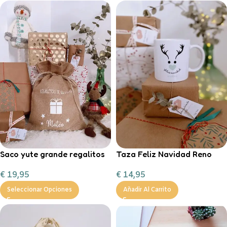
Saco yute grande regalitos
Taza Feliz Navidad Reno
de Navidad
Corazón Mint
€
19,95
€
14,95
personalizable con
chocolate a la taza, nub
Seleccionar Opciones
Añadir Al Carrito