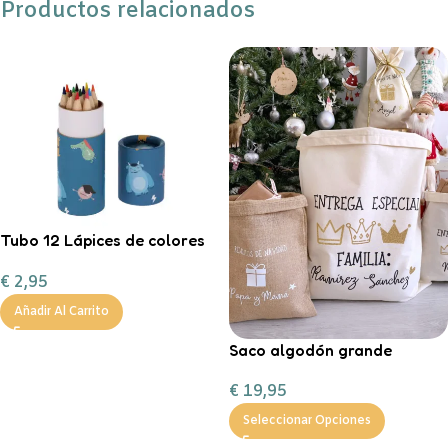
Productos relacionados
Tubo 12 Lápices de colores
Little Monsters
€
2,95
Añadir Al Carrito
Saco algodón grande
“Entrega especial Reyes
€
19,95
Magos”
Seleccionar Opciones