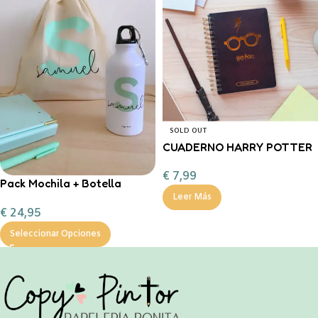
SOLD OUT
CUADERNO HARRY POTTER
€
7,99
Pack Mochila + Botella
400ml inicial personalizable
Leer Más
€
24,95
Seleccionar Opciones