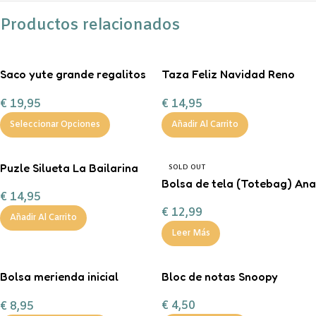
Productos relacionados
Saco yute grande regalitos
Taza Feliz Navidad Reno
de Navidad
rojo personalizable con
€
19,95
€
14,95
chocolate a la taza, nubes y
bas
Seleccionar Opciones
Añadir Al Carrito
Puzle Silueta La Bailarina
SOLD OUT
Bolsa de tela (Totebag) Ana
€
14,95
Marín
€
12,99
Añadir Al Carrito
Leer Más
Bolsa merienda inicial
Bloc de notas Snoopy
personalizable
€
4,50
€
8,95