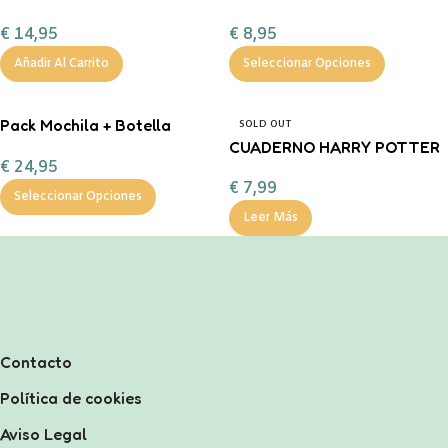
Corazón Mint
personalizable
€
14,95
€
8,95
personalizable con
chocolate a la taza, nub
Añadir Al Carrito
Seleccionar Opciones
Pack Mochila + Botella
SOLD OUT
400ml inicial personalizable
CUADERNO HARRY POTTER
€
24,95
€
7,99
Seleccionar Opciones
Leer Más
Contacto
Política de cookies
Aviso Legal