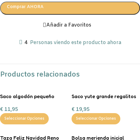
Comprar AHORA
Añadir a Favoritos
4
Personas viendo este producto ahora
Productos relacionados
Saco algodón pequeño
Saco yute grande regalitos
“Entrega especial Reyes
de Navidad
€
11,95
€
19,95
Magos”
Seleccionar Opciones
Seleccionar Opciones
Taza Feliz Navidad Reno
Bolsa merienda inicial