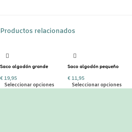
Productos relacionados
Saco algodón grande
Saco algodón pequeño
“Entrega especial Reyes
“Entrega especial Reyes
€
19,95
€
11,95
Magos”
Magos”
Seleccionar opciones
Seleccionar opciones