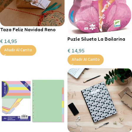
Taza Feliz Navidad Reno
Corazón Mint
Puzle Silueta La Bailarina
€
14,95
personalizable con
chocolate a la taza, nub
€
14,95
Añadir Al Carrito
Añadir Al Carrito