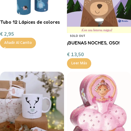
Tubo 12 Lápices de colores
Little Monsters
€
2,95
SOLD OUT
¡BUENAS NOCHES, OSO!
Añadir Al Carrito
FERAN
€
13,50
Leer Más