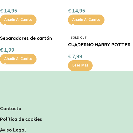
Corazón Mint
rojo personalizable con
€
14,95
€
14,95
personalizable con
chocolate a la taza, nubes y
chocolate a la taza, nub
bas
Añadir Al Carrito
Añadir Al Carrito
Separadores de cartón
SOLD OUT
tamaño A4 en color pastel.
CUADERNO HARRY POTTER
€
1,99
€
7,99
Añadir Al Carrito
Leer Más
Contacto
Política de cookies
Aviso Legal