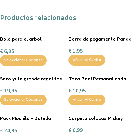
Productos relacionados
Bola para el arbol
Barra de pegamento Panda
personalizada con chuches
€
1,95
€
6,95
Añadir Al Carrito
Seleccionar Opciones
Saco yute grande regalitos
Taza Boo! Personalizada
de Navidad
€
10,95
€
19,95
Añadir Al Carrito
Seleccionar Opciones
Pack Mochila + Botella
Carpeta solapas Mickey
400ml inicial personalizable
€
6,99
€
24,95