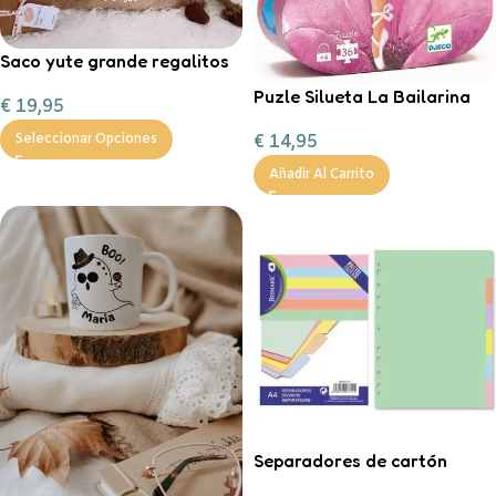
Saco yute grande regalitos
de Navidad
Puzle Silueta La Bailarina
€
19,95
€
14,95
Seleccionar Opciones
Añadir Al Carrito
Separadores de cartón
tamaño A4 en color pastel.