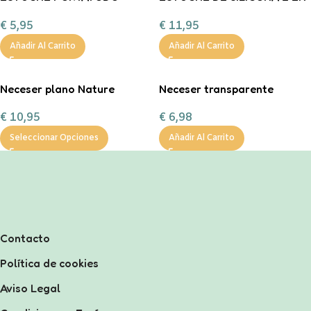
TRANSPARENTE HELLO
1 KAWAII – DINO
€
5,95
€
11,95
AGUACATE
Añadir Al Carrito
Añadir Al Carrito
Neceser plano Nature
Neceser transparente
«Mamá» personalizable
personalizable
€
10,95
€
6,98
Seleccionar Opciones
Añadir Al Carrito
Contacto
Política de cookies
Aviso Legal