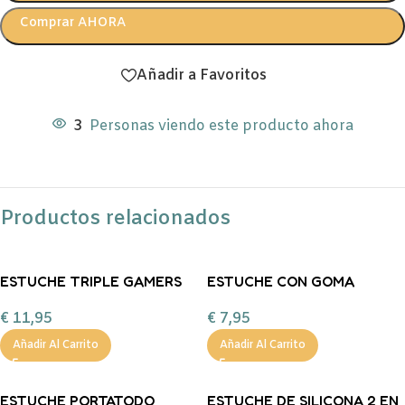
Comprar AHORA
Añadir a Favoritos
3
Personas viendo este producto ahora
Productos relacionados
ESTUCHE TRIPLE GAMERS
ESTUCHE CON GOMA
COLLECTION
BLANCO – LO MEJOR ESTÁ
€
11,95
€
7,95
POR VENIR –
Añadir Al Carrito
Añadir Al Carrito
ESTUCHE PORTATODO
ESTUCHE DE SILICONA 2 EN