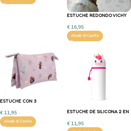
ESTUCHE REDONDO VICHY
BEIS CON VOLANTES
€
16,95
FLORES MARRONES
Añadir Al Carrito
ESTUCHE CON 3
COMPARTIMENTOS
ESTUCHE DE SILICONA 2 EN
€
11,95
FANTASTIC GIRL
1 KAWAII – UNICORNIO
Añadir Al Carrito
€
11,95