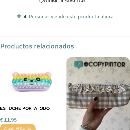
Añadir a Favoritos
4
Personas viendo este producto ahora
Productos relacionados
ESTUCHE PORTATODO
SILICONA MY POP IT B2F
€
11,95
PANDA
Añadir Al Carrito