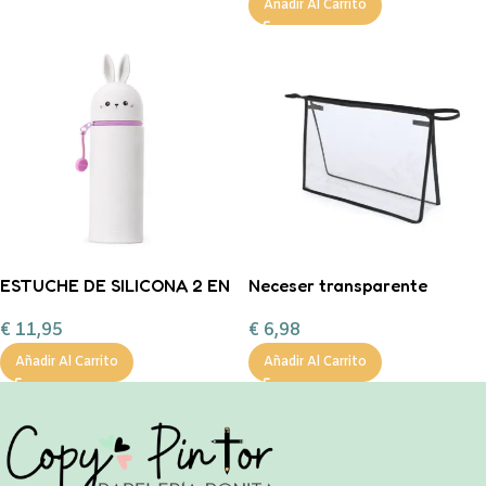
Añadir Al Carrito
ESTUCHE DE SILICONA 2 EN
Neceser transparente
1 KAWAII – CONEJITO
personalizable
€
11,95
€
6,98
LEGAMI
Añadir Al Carrito
Añadir Al Carrito