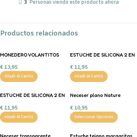
3
Personas viendo este producto ahora
Productos relacionados
MONEDERO VOLANTITOS
ESTUCHE DE SILICONA 2 EN
«DULCE ROSA» FLORES Y
1 KAWAII – GATO
€
13,95
€
11,95
VICHY
Añadir Al Carrito
Añadir Al Carrito
ESTUCHE DE SILICONA 2 EN
Neceser plano Nature
1 KAWAII – CONEJITO
«Mamá» personalizable
€
11,95
€
10,95
LEGAMI
Añadir Al Carrito
Seleccionar Opciones
Neceser transparente
Estuche tejano margaritas