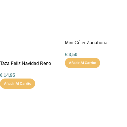
Mini Cúter Zanahoria
€
3,50
Taza Feliz Navidad Reno
Añadir Al Carrito
Corazón Mint personalizable
€
14,95
con chocolate a la taza, nub
Añadir Al Carrito