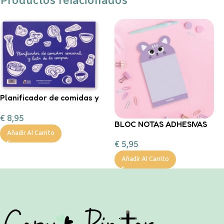
Productos relacionados
Planificador de comidas y
lista de la compra.
€
8,95
BLOC NOTAS ADHESIVAS
Añadir Al Carrito
GATITA Back2Fun
€
5,95
Añadir Al Carrito