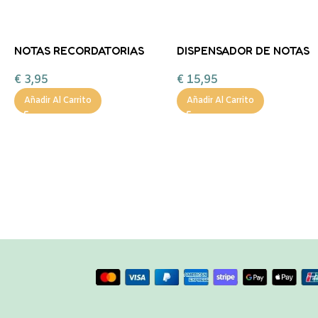
NOTAS RECORDATORIAS
DISPENSADOR DE NOTAS
YUMMY YUMMY –
CON PINZA CABALLITO
€
3,95
€
15,95
UNICORNIO- legami
Añadir Al Carrito
Añadir Al Carrito