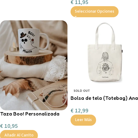
€
11,95
Magos”
Seleccionar Opciones
SOLD OUT
Bolsa de tela (Totebag) Ana
Marín
€
12,99
Taza Boo! Personalizada
Leer Más
€
10,95
Añadir Al Carrito