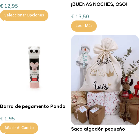
personalizable
¡BUENAS NOCHES, OSO!
€
12,95
FERAN
Seleccionar Opciones
€
13,50
Leer Más
Barra de pegamento Panda
€
1,95
Saco algodón pequeño
Añadir Al Carrito
“Entrega especial Reyes