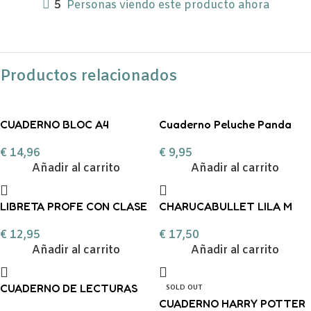
5
Personas viendo este producto ahora
Productos relacionados
CUADERNO BLOC A4
Cuaderno Peluche Panda
INGENIOX FOAM 80H
Back2Fun
€
14,96
€
9,95
CUADRO AZUL PASTEL
Añadir al carrito
Añadir al carrito
LIBRETA PROFE CON CLASE
CHARUCABULLET LILA M
€
12,95
€
17,50
Añadir al carrito
Añadir al carrito
CUADERNO DE LECTURAS
SOLD OUT
CUADERNO HARRY POTTER