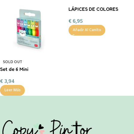
LÁPICES DE COLORES
INFINITY 24
€
6,95
Añadir Al Carrito
SOLD OUT
Set de 6 Mini
Subrayadores – Teddy’s
€
3,94
MOOD legami
Leer Más