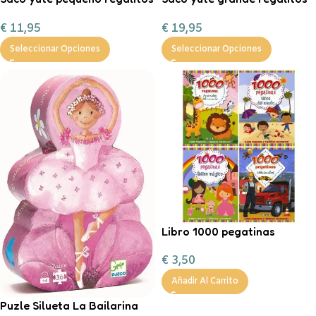
de Navidad
de Navidad
€
11,95
€
19,95
Seleccionar Opciones
Seleccionar Opciones
Libro 1000 pegatinas
€
3,50
Añadir Al Carrito
Puzle Silueta La Bailarina