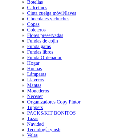
Botellas
Calcetines
Cinta cuelga móvil/llaves
Chocolates y chuches
Copas
Coleteros
Flores preservadas
Fundas de cojín
Funda gafas
Fundas libros
Funda Ordenador
Hogar
Huchas
Lámparas
Llaveros
Mantas
Monederos
Neceser
Organizadores Copy Pintor
Tuppers
PACKS/KIT BONITOS
Tazas
Navidad
Tecnología y usb
Velas