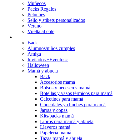
Muñecos
Packs Regalos
Peluches
Sello y stikets personalizados
Verano
Vuelta al cole
REGALOS
Back
Alumnos/niños cumples
Amiga
Invitados «Eventos»
Halloween
Mamá y abuela
Back
Accesorios mamá
Bolsos y neceseres mamá
Botellas y vasos térmicos para mamá
Calcetines para mamá
Chocolates y chuches para mamá
Jarras y copas
Kits/packs mamá
Libros para mamá y abuela
Llaveros mamá
Papelería mamá
Tazas mamá y abuela