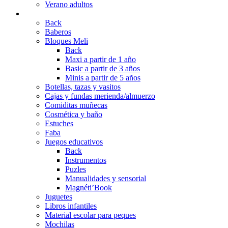
Verano adultos
INFANTIL
Back
Baberos
Bloques Meli
Back
Maxi a partir de 1 año
Basic a partir de 3 años
Minis a partir de 5 años
Botellas, tazas y vasitos
Cajas y fundas merienda/almuerzo
Comiditas muñecas
Cosmética y baño
Estuches
Faba
Juegos educativos
Back
Instrumentos
Puzles
Manualidades y sensorial
Magnéti’Book
Juguetes
Libros infantiles
Material escolar para peques
Mochilas