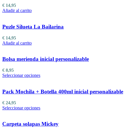
Las
€
14,95
opciones
Añadir al carrito
se
pueden
elegir
Puzle Silueta La Bailarina
en
la
€
14,95
página
Añadir al carrito
de
producto
Bolsa merienda inicial personalizable
€
8,95
Este
Seleccionar opciones
producto
tiene
múltiples
Pack Mochila + Botella 400ml inicial personalizable
variantes.
Las
€
24,95
opciones
Este
Seleccionar opciones
se
producto
pueden
tiene
elegir
múltiples
Carpeta solapas Mickey
en