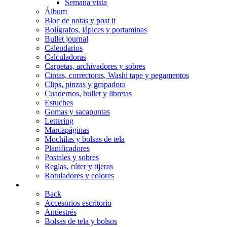
Semana vista
Álbum
Bloc de notas y post it
Bolígrafos, lápices y portaminas
Bullet journal
Calendarios
Calculadoras
Carpetas, archivadores y sobres
Cintas, correctoras, Washi tape y pegamentos
Clips, pinzas y grapadora
Cuadernos, bullet y libretas
Estuches
Gomas y sacapuntas
Lettering
Marcapáginas
Mochilas y bolsas de tela
Planificadores
Postales y sobres
Reglas, cúter y tijeras
Rotuladores y colores
ACCESORIOS
Back
Accesorios escritorio
Antiestrés
Bolsas de tela y bolsos