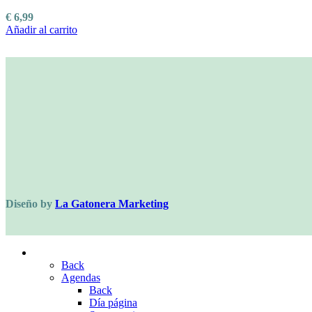
variantes.
la
Las
€
6,99
página
opciones
Añadir al carrito
de
se
producto
pueden
elegir
en
la
página
de
producto
Diseño by
La Gatonera Marketing
PAPELERÍA BONITA
Back
Agendas
Back
Día página