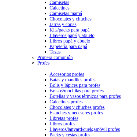
Camisetas
Calcetines
Camisetas mamá
Chocolates y chuches
Jarras y copas
Kits/packs para papá
Llaveros papá y abuelo
Libros papá y abuelo
Papelería para papá
Tazas
Primera comunión
Profes
Accesorios profes
Batas y mandiles profes
Bolis y lápices para profes
Bolsos/mochilas para profes
Botellas y vasos térmicos para profes
Calcetines profes
Chocolates y chuches profes
Estuches y neceseres profes
Libretas profes
Libros profes
Llaveros/lanyard/cuelgamóvil profes
Packs y cestas profes