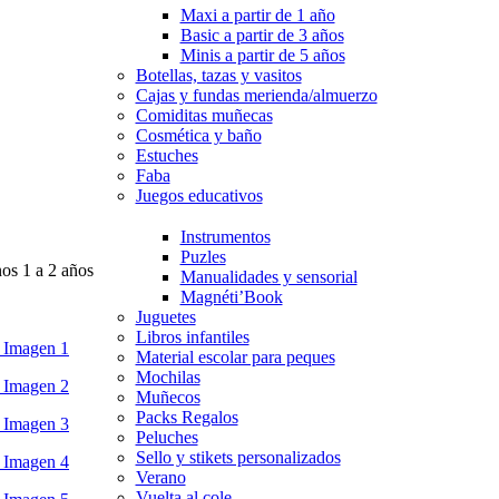
Maxi a partir de 1 año
Basic a partir de 3 años
Minis a partir de 5 años
Botellas, tazas y vasitos
Cajas y fundas merienda/almuerzo
Comiditas muñecas
Cosmética y baño
Estuches
Faba
Juegos educativos
Instrumentos
Puzles
os 1 a 2 años
Manualidades y sensorial
Magnéti’Book
Juguetes
Libros infantiles
Material escolar para peques
Mochilas
Muñecos
Packs Regalos
Peluches
Sello y stikets personalizados
Verano
Vuelta al cole