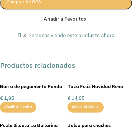
Comprar AHORA
Añadir a Favoritos
3
Personas viendo este producto ahora
Productos relacionados
Barra de pegamento Panda
Taza Feliz Navidad Reno
Corazón Mint
€
1,95
€
14,95
personalizable con
chocolate a la taza, nub
Añadir Al Carrito
Añadir Al Carrito
Puzle Silueta La Bailarina
Bolsa para chuches
personalizada ¡Boo!