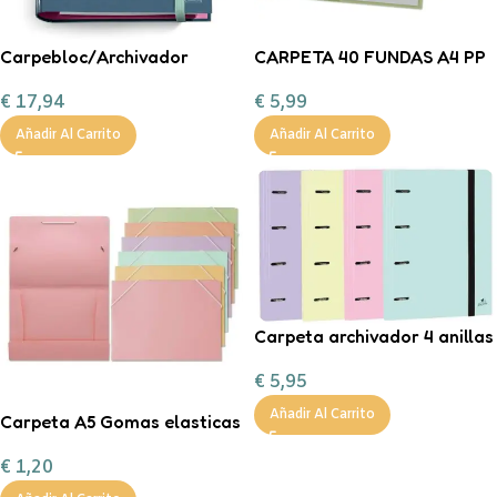
Carpebloc/Archivador
CARPETA 40 FUNDAS A4 PP
Notebook A4 4 Anillas Rider
PASTEL
€
17,94
€
5,99
Purple
Añadir Al Carrito
Añadir Al Carrito
Carpeta archivador 4 anillas
colores pastel
€
5,95
Añadir Al Carrito
Carpeta A5 Gomas elasticas
€
1,20