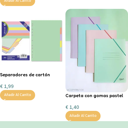
Añadir Al Carrito
Separadores de cartón
tamaño A4 en color pastel.
€
1,99
Carpeta con gomas pastel
Añadir Al Carrito
tamaño folio
€
1,40
Añadir Al Carrito