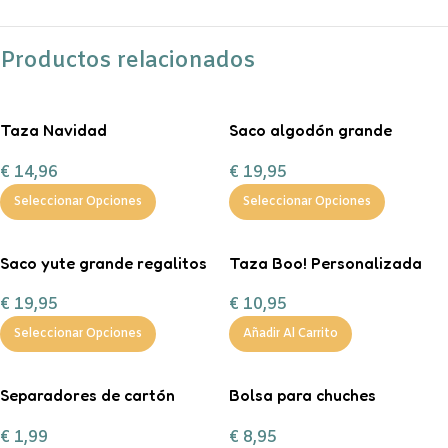
Productos relacionados
Taza Navidad
Saco algodón grande
personalizada con
“Entrega especial Reyes
€
14,96
€
19,95
chocolate a la taza, nubes y
Magos”
bastón de caramelo
Seleccionar Opciones
Seleccionar Opciones
Saco yute grande regalitos
Taza Boo! Personalizada
de Navidad
€
10,95
€
19,95
Añadir Al Carrito
Seleccionar Opciones
Separadores de cartón
Bolsa para chuches
tamaño A4 en color pastel.
personalizada ¡Boo!
€
1,99
€
8,95