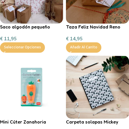
Saco algodón pequeño
Taza Feliz Navidad Reno
“Entrega especial Reyes
Corazón Mint
€
11,95
€
14,95
Magos”
personalizable con
chocolate a la taza, nub
Seleccionar Opciones
Añadir Al Carrito
Mini Cúter Zanahoria
Carpeta solapas Mickey