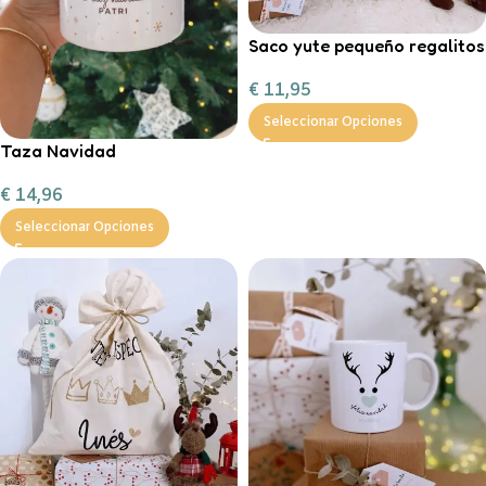
Saco yute pequeño regalitos
de Navidad
€
11,95
Seleccionar Opciones
Taza Navidad
personalizada con
€
14,96
chocolate a la taza, nubes y
bastón de caramelo
Seleccionar Opciones