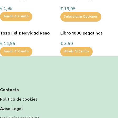
“Entrega especial Reyes
€
1,95
€
19,95
Magos”
Añadir Al Carrito
Seleccionar Opciones
Taza Feliz Navidad Reno
Libro 1000 pegatinas
Corazón Mint
€
3,50
€
14,95
personalizable con
chocolate a la taza, nub
Añadir Al Carrito
Añadir Al Carrito
Contacto
Política de cookies
Aviso Legal