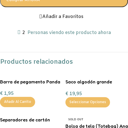
Comprar AHORA
Añadir a Favoritos
2
Personas viendo este producto ahora
Productos relacionados
Barra de pegamento Panda
Saco algodón grande
“Entrega especial Reyes
€
1,95
€
19,95
Magos”
Añadir Al Carrito
Seleccionar Opciones
Separadores de cartón
SOLD OUT
tamaño A4 en color pastel.
Bolsa de tela (Totebag) Ana