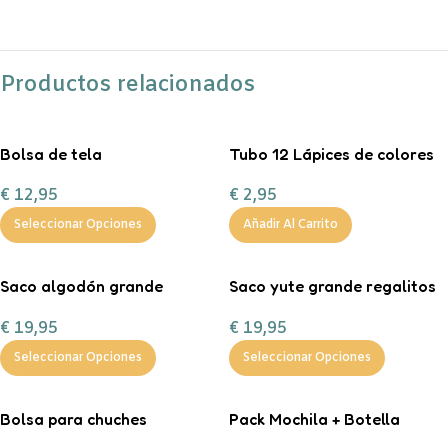
Productos relacionados
Bolsa de tela
Tubo 12 Lápices de colores
personalizable
Little Monsters
€
12,95
€
2,95
Seleccionar Opciones
Añadir Al Carrito
Saco algodón grande
Saco yute grande regalitos
“Entrega especial Reyes
de Navidad
€
19,95
€
19,95
Magos”
Seleccionar Opciones
Seleccionar Opciones
Bolsa para chuches
Pack Mochila + Botella
personalizada ¡Boo!
400ml inicial personalizable