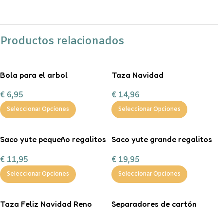
Productos relacionados
Bola para el arbol
Taza Navidad
personalizada con chuches
personalizada con
€
6,95
€
14,96
chocolate a la taza, nubes y
bastón de caramelo
Seleccionar Opciones
Seleccionar Opciones
Saco yute pequeño regalitos
Saco yute grande regalitos
de Navidad
de Navidad
€
11,95
€
19,95
Seleccionar Opciones
Seleccionar Opciones
Taza Feliz Navidad Reno
Separadores de cartón
rojo personalizable con
tamaño A4 en color pastel.