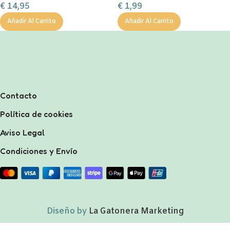
€
14,95
€
1,99
chocolate a la taza, nubes y
bas
Añadir Al Carrito
Añadir Al Carrito
Contacto
Política de cookies
Aviso Legal
Condiciones y Envío
Diseño by
La Gatonera Marketing