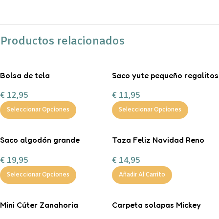
Productos relacionados
Bolsa de tela
Saco yute pequeño regalitos
personalizable
de Navidad
€
12,95
€
11,95
Seleccionar Opciones
Seleccionar Opciones
Saco algodón grande
Taza Feliz Navidad Reno
“Entrega especial Reyes
Corazón Mint
€
19,95
€
14,95
Magos”
personalizable con
chocolate a la taza, nub
Seleccionar Opciones
Añadir Al Carrito
Mini Cúter Zanahoria
Carpeta solapas Mickey