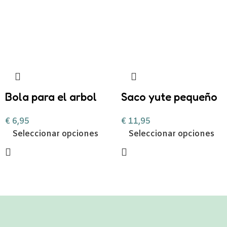
Bola para el arbol
Saco yute pequeño
personalizada con
regalitos de
€
6,95
€
11,95
chuches
Navidad
Seleccionar opciones
Seleccionar opciones