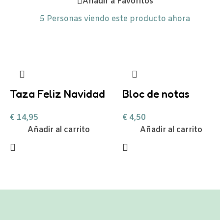
Añadir a Favoritos
5
Personas viendo este producto ahora
Taza Feliz Navidad
Bloc de notas
Reno Corazón Mint
Snoopy
€
14,95
€
4,50
personalizable con
Añadir al carrito
Añadir al carrito
chocolate a la
taza, nub