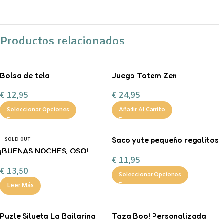
Productos relacionados
Bolsa de tela
Juego Totem Zen
personalizable
€
24,95
€
12,95
Añadir Al Carrito
Seleccionar Opciones
Saco yute pequeño regalitos
SOLD OUT
¡BUENAS NOCHES, OSO!
de Navidad
€
11,95
FERAN
€
13,50
Seleccionar Opciones
Leer Más
Puzle Silueta La Bailarina
Taza Boo! Personalizada