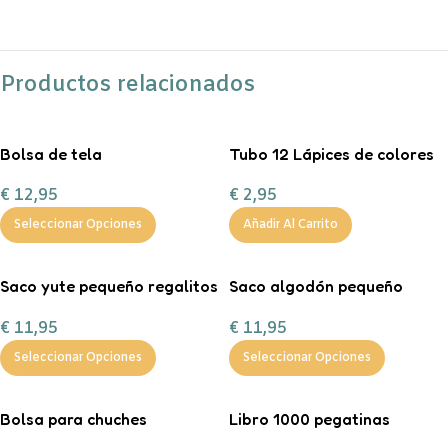
Productos relacionados
Bolsa de tela
Tubo 12 Lápices de colores
personalizable
Little Monsters
€
12,95
€
2,95
Seleccionar Opciones
Añadir Al Carrito
Saco yute pequeño regalitos
Saco algodón pequeño
de Navidad
“Entrega especial Reyes
€
11,95
€
11,95
Magos”
Seleccionar Opciones
Seleccionar Opciones
Bolsa para chuches
Libro 1000 pegatinas
personalizada ¡Boo!