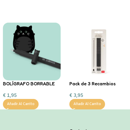
BOLÍGRAFO BORRABLE
Pack de 3 Recambios
GATO Legami
Bolis Borrables Legami
€
1,95
€
3,95
Varias colores – Negro
Añadir Al Carrito
Añadir Al Carrito