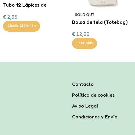
Tubo 12 Lápices de
colores Little Monsters
SOLD OUT
€
2,95
Bolsa de tela (Totebag)
Añadir Al Carrito
Ana Marín
€
12,99
Leer Más
Contacto
Política de cookies
Aviso Legal
Condiciones y Envío