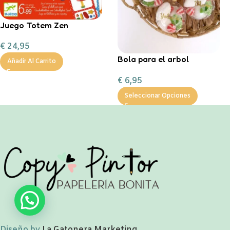
Juego Totem Zen
€
24,95
Bola para el arbol
Añadir Al Carrito
personalizada con
€
6,95
chuches
Seleccionar Opciones
Diseño by
La Gatonera Marketing