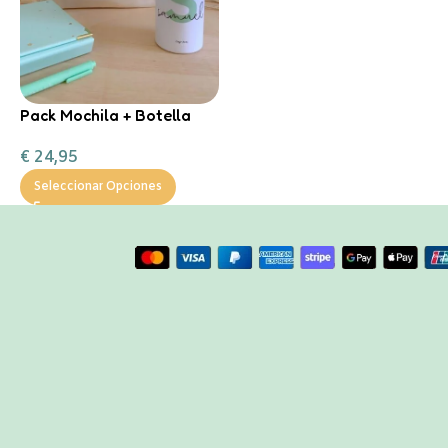
Pack Mochila + Botella
400ml inicial
€
24,95
personalizable
Seleccionar Opciones