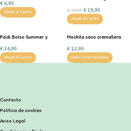
€
6,95
Fresk
€
19,95
€
39,95
Añadir Al Carrito
Añadir Al Carrito
Pack Bolso Summer y
Mochila saco cremallera
Neceser Nature
Personalizable
€
24,95
€
12,95
Personalizado
Añadir Al Carrito
Seleccionar Opciones
Contacto
Política de cookies
Aviso Legal