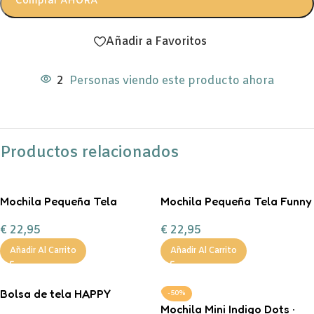
Comprar AHORA
Añadir a Favoritos
2
Personas viendo este producto ahora
Productos relacionados
Mochila Pequeña Tela
Mochila Pequeña Tela Funny
Geometric Nature
Letters Personalizable
€
22,95
€
22,95
Personalizable
Añadir Al Carrito
Añadir Al Carrito
Bolsa de tela HAPPY
-50%
Mochila Mini Indigo Dots ·