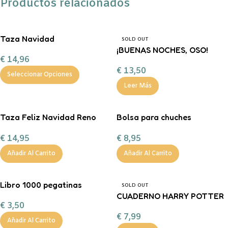
Productos relacionados
Taza Navidad
SOLD OUT
personalizada con
¡BUENAS NOCHES, OSO!
€
14,96
chocolate a la taza, nubes y
FERAN
€
13,50
bastón de caramelo
Seleccionar Opciones
Leer Más
Taza Feliz Navidad Reno
Bolsa para chuches
Corazón Mint
personalizada ¡Boo!
€
14,95
€
8,95
personalizable con
chocolate a la taza, nub
Añadir Al Carrito
Añadir Al Carrito
Libro 1000 pegatinas
SOLD OUT
CUADERNO HARRY POTTER
€
3,50
€
7,99
Añadir Al Carrito