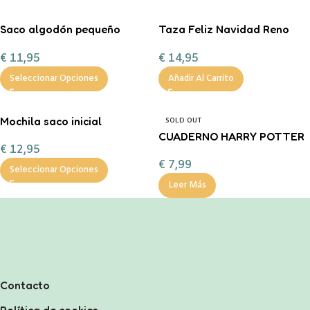
Saco algodón pequeño
Taza Feliz Navidad Reno
“Entrega especial Reyes
rojo personalizable con
€
11,95
€
14,95
Magos”
chocolate a la taza, nubes y
bas
Seleccionar Opciones
Añadir Al Carrito
Mochila saco inicial
SOLD OUT
personalizable
CUADERNO HARRY POTTER
€
12,95
€
7,99
Seleccionar Opciones
Leer Más
Contacto
Política de cookies