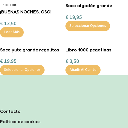
Saco algodón grande
SOLD OUT
¡BUENAS NOCHES, OSO!
“Entrega especial Reyes
€
19,95
FERAN
Magos”
€
13,50
Seleccionar Opciones
Leer Más
Saco yute grande regalitos
Libro 1000 pegatinas
de Navidad
€
3,50
€
19,95
Añadir Al Carrito
Seleccionar Opciones
Contacto
Política de cookies