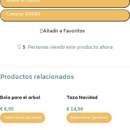
Añadir Al Carrito
Comprar AHORA
Añadir a Favoritos
5
Personas viendo este producto ahora
Productos relacionados
Bola para el arbol
Taza Navidad
personalizada con chuches
personalizada con
€
6,95
€
14,96
chocolate a la taza, nubes y
bastón de caramelo
Seleccionar Opciones
Seleccionar Opciones