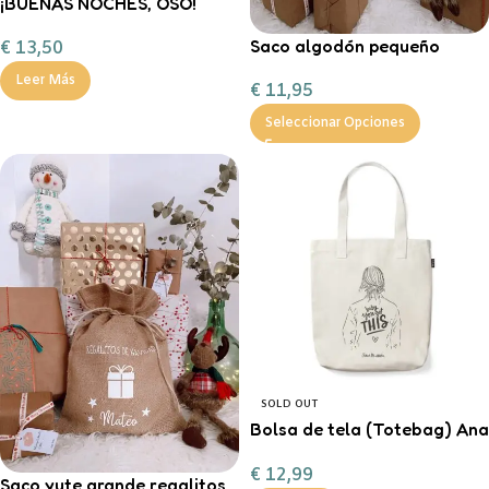
¡BUENAS NOCHES, OSO!
FERAN
Saco algodón pequeño
€
13,50
“Entrega especial Reyes
Leer Más
€
11,95
Magos”
Seleccionar Opciones
SOLD OUT
Bolsa de tela (Totebag) Ana
Marín
€
12,99
Saco yute grande regalitos