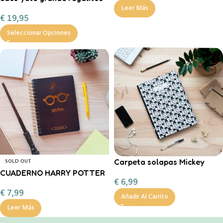
de Navidad
Leer Más
€
19,95
Seleccionar Opciones
Carpeta solapas Mickey
SOLD OUT
CUADERNO HARRY POTTER
€
6,99
€
7,99
Añadir Al Carrito
Leer Más