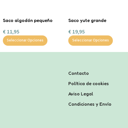
Saco algodón pequeño
Saco yute grande
“Entrega especial Reyes
regalitos de Navidad
€
11,95
€
19,95
Magos”
Seleccionar Opciones
Seleccionar Opciones
Contacto
Política de cookies
Aviso Legal
Condiciones y Envío