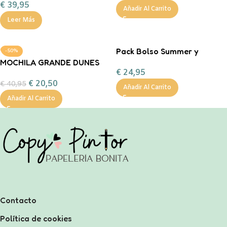
€
39,95
Añadir Al Carrito
Leer Más
Pack Bolso Summer y
-50%
MOCHILA GRANDE DUNES
Neceser Nature
€
24,95
BLUE PERSONALIZABLE
Personalizado
€
20,50
€
40,95
Añadir Al Carrito
Añadir Al Carrito
Contacto
Política de cookies