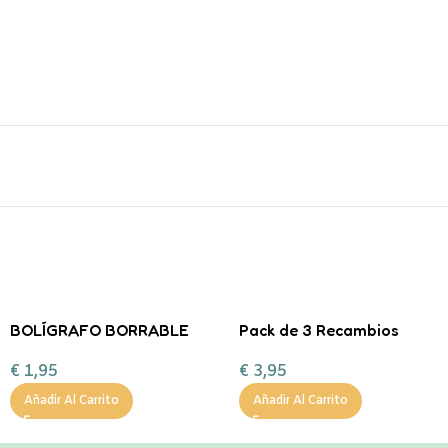
BOLÍGRAFO BORRABLE
Pack de 3 Recambios
CONEJO LEGAMI
Bolis Borrables Legami
€
1,95
€
3,95
Varias colores – Negro
Añadir Al Carrito
Añadir Al Carrito