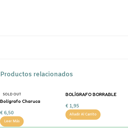
Productos relacionados
BOLÍGRAFO BORRABLE
SOLD OUT
DINO Legami
Bolígrafo Charuca
€
1,95
VAINILLA
€
6,50
Añadir Al Carrito
Leer Más