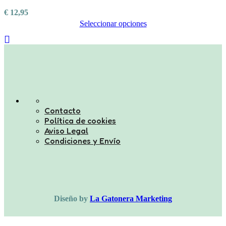
múltiples
€
12,95
variantes.
Seleccionar opciones
Las
Este
opciones
producto
se
tiene
pueden
múltiples
elegir
variantes.
en
Las
la
opciones
página
Contacto
se
de
Política de cookies
pueden
producto
Aviso Legal
elegir
Condiciones y Envío
en
la
página
de
producto
Diseño by
La Gatonera Marketing