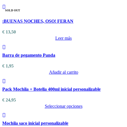
SOLD OUT
Añadir a Favoritos
¡BUENAS NOCHES, OSO! FERAN
€
13,50
Leer más
Añadir a Favoritos
Barra de pegamento Panda
€
1,95
Añadir al carrito
Añadir a Favoritos
Pack Mochila + Botella 400ml inicial personalizable
€
24,95
Seleccionar opciones
Este
producto
Añadir a Favoritos
Mochila saco inicial personalizable
tiene