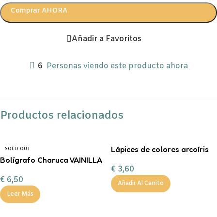
Comprar AHORA
Añadir a Favoritos
6
Personas viendo este producto ahora
Productos relacionados
Lápices de colores arcoíris
SOLD OUT
Bolígrafo Charuca VAINILLA
€
3,60
€
6,50
Añadir Al Carrito
Leer Más