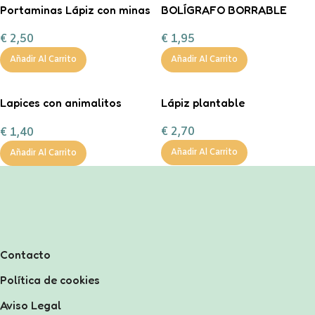
Portaminas Lápiz con minas
BOLÍGRAFO BORRABLE
apilable arcoíris
TIBURÓN Legami
€
2,50
€
1,95
Añadir Al Carrito
Añadir Al Carrito
Lapices con animalitos
Lápiz plantable
divertidos
€
2,70
€
1,40
Añadir Al Carrito
Añadir Al Carrito
Contacto
Política de cookies
Aviso Legal