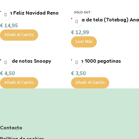
Taza Feliz Navidad Reno
SOLD OUT
Corazón Mint
Bolsa de tela (Totebag) Ana
€
14,95
personalizable con
Marín
€
12,99
chocolate a la taza, nub
Añadir Al Carrito
Leer Más
Bloc de notas Snoopy
Libro 1000 pegatinas
€
4,50
€
3,50
Añadir Al Carrito
Añadir Al Carrito
Contacto
Política de cookies