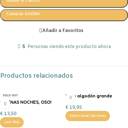
Añadir Al Carrito
Comprar AHORA
Añadir a Favoritos
5
Personas viendo este producto ahora
Productos relacionados
Saco algodón grande
SOLD OUT
¡BUENAS NOCHES, OSO!
“Entrega especial Reyes
€
19,95
FERAN
Magos”
€
13,50
Seleccionar Opciones
Leer Más