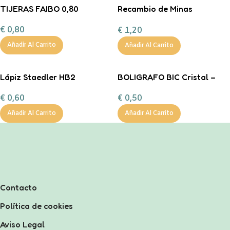
TIJERAS FAIBO 0,80
Recambio de Minas
Staedtler Polo de 12 minas
€
0,80
€
1,20
para portaminas
Añadir Al Carrito
Añadir Al Carrito
Lápiz Staedler HB2
BOLIGRAFO BIC Cristal –
NEGRO
€
0,60
€
0,50
Añadir Al Carrito
Añadir Al Carrito
Contacto
Política de cookies
Aviso Legal